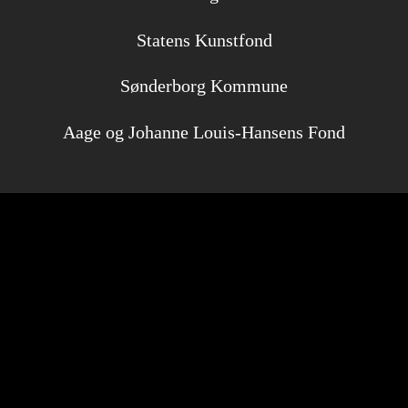
Statens Kunstfond
Sønderborg Kommune
Aage og Johanne Louis-Hansens Fond